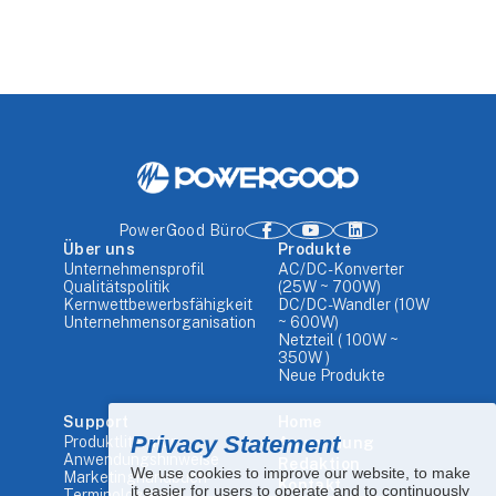
PowerGood Büro
Über uns
Produkte
Unternehmensprofil
AC/DC-Konverter
Qualitätspolitik
(25W ~ 700W)
Kernwettbewerbsfähigkeit
DC/DC-Wandler (10W
Unternehmensorganisation
~ 600W)
Netzteil ( 100W ~
350W )
Neue Produkte
Support
Home
Privacy Statement
Produktliteratur
Anwendung
Anwendungshinweise
Redaktion
We use cookies to improve our website, to make
Marketinghandbuch
Kontakt
it easier for users to operate and to continuously
Terminologie der