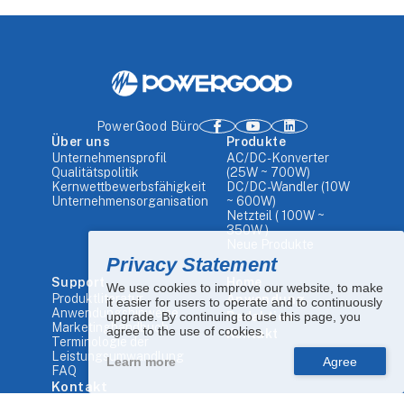
PowerGood Büro
Über uns
Produkte
Unternehmensprofil
AC/DC-Konverter
Qualitätspolitik
(25W ~ 700W)
Kernwettbewerbsfähigkeit
DC/DC-Wandler (10W
Unternehmensorganisation
~ 600W)
Netzteil ( 100W ~
350W )
Neue Produkte
Privacy Statement
Support
Home
We use cookies to improve our website, to make
Produktliteratur
Anwendung
it easier for users to operate and to continuously
Anwendungshinweise
upgrade. By continuing to use this page, you
Redaktion
Marketinghandbuch
agree to the use of cookies.
Kontakt
Terminologie der
Leistungsumwandlung
Learn more
FAQ
Kontakt