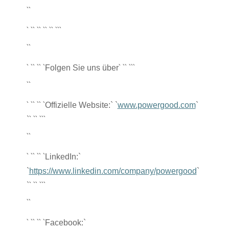
``
` `
` `
` `
` `
` `
``
``
` `
` `
` `
` `
` `
``
Folgen Sie uns über
``
` `
` `
` `
Offizielle Website:` `
www.powergood.com
`
` `
` `
``
`
``
` `
` `
` `
LinkedIn:`
`
https://www.linkedin.com/company/powergood
`
` `
` `
``
`
``
` `
` `
` `
Facebook:`