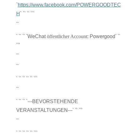
`
https://www.facebook.com/POWERGOODTEC
` `
` `
``
H
` `
``
` `
` `
` `
` `
`
WeChat
öffentlicher Account
: Powergood
`
``
``
``
` `
` `
` `
` `
` `
``
``
` `
` `
` `
---BEVORSTEHENDE
` `
` `
``
VERANSTALTUNGEN---
``
` `
` `
` `
` `
` `
``