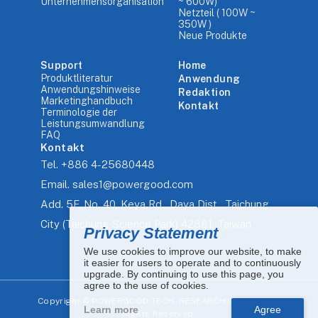
Unternehmensorganisation
~ 600W)
Netzteil ( 100W ~
350W )
Neue Produkte
Support
Home
Produktliteratur
Anwendung
Anwendungshinweise
Redaktion
Marketinghandbuch
Kontakt
Terminologie der
Leistungsumwandlung
FAQ
Kontakt
Tel.
+886 4-25680448
Email.
sales1@powergood.com
Add.
5F, No. 40, Keya Rd., Daya Dist., Taichung
City (Taichung Science Park) 42881, Taiwan
Privacy Statement
We use cookies to improve our website, to make
it easier for users to operate and to continuously
upgrade. By continuing to use this page, you
agree to the use of cookies.
Copyright ©
POWERGOOD TECH. RESEARCH CO., LTD. All
Learn more
Rights Reserved.