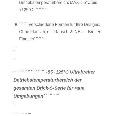
Betriebstemperaturbereich: MAX -55°C bis
` `
` `
` `
+125°C` `
` `
` `
` `
` `
Verschiedene Formen für Ihre Designs:
Ohne Flansch, mit Flansch ＆ NEU – Breiter
` `
` `
` `
Flansch
``
``
``
` `
` `
` `
` `
-55~125
°
C Ultrabreiter
` `
` `
` `
` `
` `
` `
Betriebstemperaturbereich der
gesamten Brick-S-Serie für raue
` `
` `
` `
` `
Umgebungen
``
``
` `
` `
` `
` `
` `
``