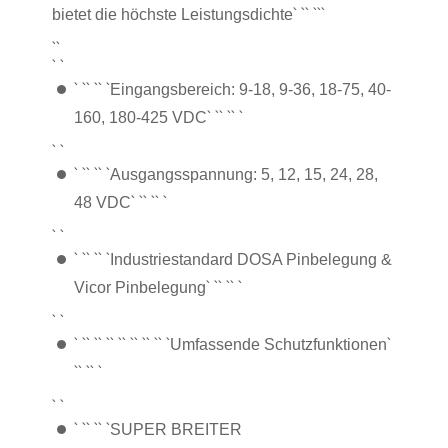
` `
` `
``
bietet die höchste Leistungsdichte
``
` `
` `
` `
` `
Eingangsbereich: 9-18, 9-36, 18-75, 40-
` `
` `
` `
160, 180-425 VDC
` `
` `
` `
` `
Ausgangsspannung: 5, 12, 15, 24, 28,
` `
` `
` `
48 VDC
` `
` `
` `
` `
Industriestandard DOSA Pinbelegung &
` `
` `
` `
Vicor Pinbelegung
` `
` `
` `
` `
` `
` `
` `
` `
` `
`
Umfassende Schutzfunktionen
`
` `
` `
` `
` `
` `
` `
SUPER BREITER