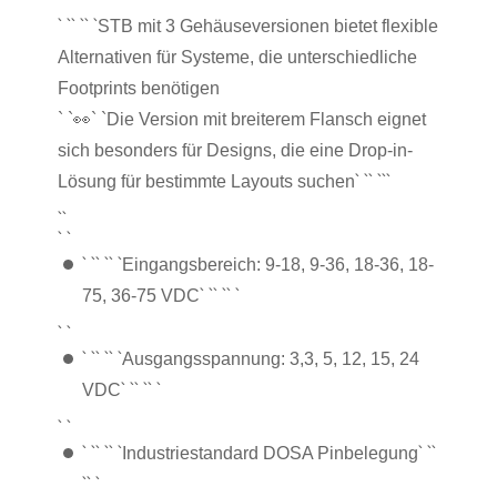
` `
` `
` `
STB mit 3 Gehäuseversionen bietet flexible
Alternativen für Systeme, die unterschiedliche
Footprints benötigen
` `
👀
` `Die Version mit breiterem Flansch eignet
sich besonders für Designs, die eine Drop-in-
` `
` `
``
Lösung für bestimmte Layouts suchen
``
` `
` `
` `
` `
Eingangsbereich: 9-18, 9-36, 18-36, 18-
` `
` `
` `
75, 36-75 VDC
` `
` `
` `
` `
Ausgangsspannung: 3,3, 5, 12, 15, 24
` `
` `
` `
VDC
` `
` `
` `
` `
` `
`
Industriestandard DOSA Pinbelegung
`
` `