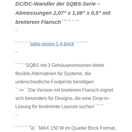
DC/DC-Wandler der SQBS-Serie –
Abmessungen 2,07” x 1,08” x 0,5” mit
` `
` `
breiterem Flansch
` `
` `
``
``
` `
` `
` `
` `
` `
``
` `
sqbs-series-1-4-brick
` `
``
` `
` `
` `
SQBS mit 3 Gehäuseversionen bietet
flexible Alternativen für Systeme, die
unterschiedliche Footprints benötigen
` `
👀
` `Die Version mit breiterem Flansch eignet
sich besonders für Designs, die eine Drop-in-
` `
` `
``
Lösung für bestimmte Layouts suchen
``
` `
` `
` `
` `
🚀
` `MAX 150 W im Quarter Brick Format,