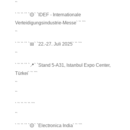
``
` `
` `
` `
` `
🟡
` `IDEF - Internationale
` `
` `
``
Verteidigungsindustrie-Messe
``
` `
` `
` `
` `
` `
``
` `
📅
` `22.-27. Juli 2025
``
` `
` `
` `
` `
📍
` `Stand 5-A31, Istanbul Expo Center,
` `
` `
``
Türkei
``
``
` `
` `
` `
` `
` `
``
``
` `
` `
` `
` `
` `
``
` `
🟡
` `Electronica India