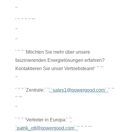
``
` `
` `
` `
` `
` `
``
``
``
` `
` `
` `
Möchten Sie mehr über unsere
faszinierenden Energielösungen erfahren?
` `
` `
``
Kontaktieren Sie unser Vertriebsteam!
``
` `
` `
` `
`
Zentrale:` `
` `
sales1@powergood.com
` `
` `
`
` `
``
``
` `
` `
` `
Vertreter in Europa:` `
`
` `
` `
``
`
patrik_ott@powergood.com
` `
` `