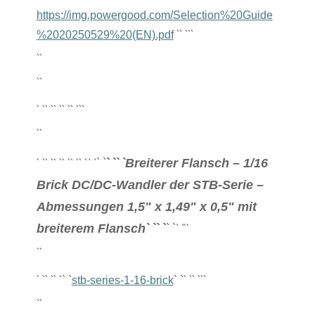
https://img.powergood.com/Selection%20Guide
`
` `
``
%2020250529%20(EN).pdf
``
``
` `
` `
` `
` `
` `
``
``
` `
` `
` `
Breiterer Flansch – 1/16
` `
` `
` `
` `
` `
` `
` `
Brick DC/DC-Wandler der STB-Serie –
Abmessungen 1,5" x 1,49" x 0,5" mit
` `
` `
` `
breiterem Flansch
` `
``
``
` `
` `
` `
` `
` `
``
` `
stb-series-1-16-brick
` `
``