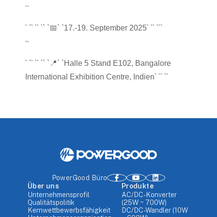
``
` `
` `
` `
` `
` `
``
` `
📅
` `17.-19. September 2025
``
` `
` `
` `
` `
📍
` `Halle 5 Stand E102, Bangalore
` `
` `
`
International Exhibition Centre, Indien
PowerGood Büro
Über uns
Produkte
Unternehmensprofil
AC/DC-Konverter
Qualitätspolitik
(25W ~ 700W)
Kernwettbewerbsfähigkeit
DC/DC-Wandler (10W