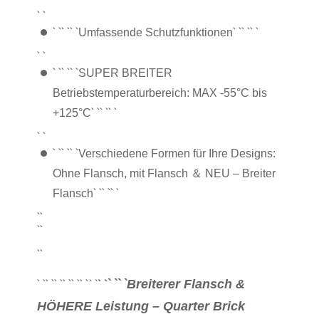
` `
` `
` `
` `
` `
` `
` `
Umfassende Schutzfunktionen
` `
` `
` `
` `
SUPER BREITER
Betriebstemperaturbereich: MAX -55°C bis
` `
` `
` `
+125°C
` `
` `
` `
` `
Verschiedene Formen für Ihre Designs:
Ohne Flansch, mit Flansch ＆ NEU – Breiter
` `
` `
` `
Flansch
``
``
``
` `
` `
Breiterer Flansch &
` `
` `
` `
` `
` `
` `
` `
` `
HÖHERE Leistung – Quarter Brick