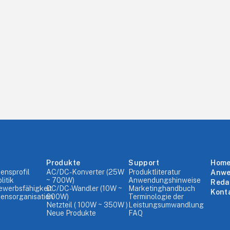
Produkte
Support
Hom
ensprofil
AC/DC-Konverter (25W
Produktliteratur
Anw
litik
~ 700W)
Anwendungshinweise
Reda
ewerbsfähigkeit
DC/DC-Wandler (10W ~
Marketinghandbuch
Kont
ensorganisation
600W)
Terminologie der
Netzteil ( 100W ~ 350W )
Leistungsumwandlung
Neue Produkte
FAQ