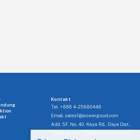
e
Kontakt
endung
Tel.
+886 4-25680448
ktion
Email.
sales1@powergood.com
akt
Add.
5F, No. 40, Keya Rd., Daya Dist.,
Taichung City (Taichung Science Park)