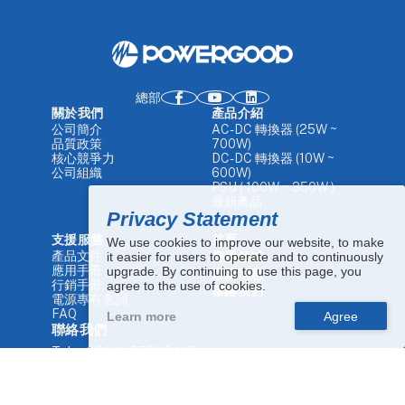
總部
關於我們
產品介紹
公司簡介
AC-DC 轉換器 (25W ~
品質政策
700W)
核心競爭力
DC-DC 轉換器 (10W ~
公司組織
600W)
PSU ( 100W ~ 350W )
最新產品
Privacy Statement
支援服務
首頁
We use cookies to improve our website, to make
產品文件
it easier for users to operate and to continuously
應用領域
應用手冊
upgrade. By continuing to use this page, you
最新消息
行銷手冊
agree to the use of cookies.
聯絡我們
電源專有名詞
FAQ
Learn more
聯絡我們
Tel.
+886 4-25680448
Email.
sales1@powergood.com
Add.
5F, No. 40, Keya Rd., Daya Dist., Taichung