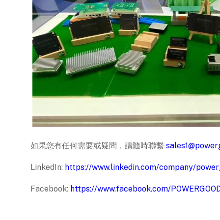
如果您有任何需要或疑問，請隨時聯繫
sales1@power
LinkedIn:
https://www.linkedin.com/company/powe
Facebook:
https://www.facebook.com/POWERGO