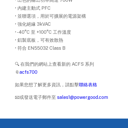
• 出色的輸出功率高達 700W
• 內建主動式 PFC
• 並聯選項，用於可擴展的電源架構
• 強化絕緣 3kVAC
• -40°C 至 +100°C 工作溫度
• 鋁製底板，可有效散熱
• 符合 EN55032 Class B
🔍 在我們的網站上查看新的 ACFS 系列
📎
acfs700
如果您想了解更多資訊，請點擊
聯絡表格
📧或發送電子郵件至
sales1@powergood.com