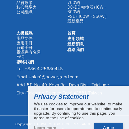
品質政策
700W)
核心競爭力
DC-DC 轉換器 (10W ~
公司組織
600W)
PSU ( 100W ~ 350W )
最新產品
支援服務
首頁
產品文件
應用領域
應用手冊
最新消息
行銷手冊
聯絡我們
電源專有名詞
FAQ
聯絡我們
Tel.
+886 4-25680448
Email.
sales1@powergood.com
Add.
5F, No. 40, Keya Rd., Daya Dist., Taichung
City (Taichung Science Park) 42881, Taiwan
Privacy Statement
We use cookies to improve our website, to make
it easier for users to operate and to continuously
upgrade. By continuing to use this page, you
agree to the use of cookies.
Copyright ©
POWERGOOD TECH. RESEARCH CO., LTD. All
Learn more