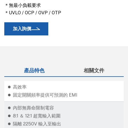
＊無最小負載要求
＊UVLO / OCP / OVP / OTP
加入詢價
產品特色
相關文件
高效率
固定開關頻率提供可預測的 EMI
內部無壽命限制電容
8:1 ＆ 12:1 超寬輸入範圍
隔離 2250V 輸入至輸出