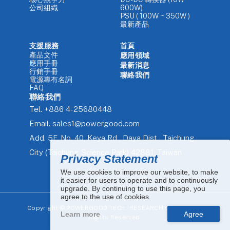
公司組織
600W)
PSU ( 100W ~ 350W )
最新產品
支援服務
首頁
產品文件
應用領域
應用手冊
最新消息
行銷手冊
聯絡我們
電源專有名詞
FAQ
聯絡我們
Tel.
+886 4-25680448
Email.
sales1@powergood.com
Add.
5F, No. 40, Keya Rd., Daya Dist., Taichung
City (Taichung Science Park) 42881, Taiwan
Privacy Statement
We use cookies to improve our website, to make
it easier for users to operate and to continuously
upgrade. By continuing to use this page, you
agree to the use of cookies.
Copyright ©
POWERGOOD TECH. RESEARCH CO., LTD. All
Learn more
Rights Reserved.