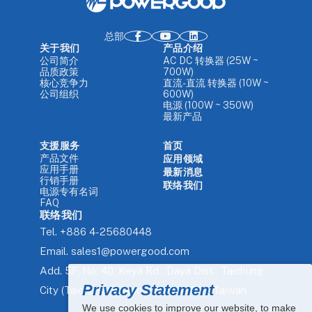
总部
关于我们
产品介绍
公司简介
AC DC 转换器 (25W ~
品质政策
700W)
核心竞争力
直流-直流 转换器 (10W ~
公司组织
600W)
电源 (100W ~ 350W)
最新产品
支援服务
首页
产品文件
应用领域
应用手册
最新消息
行销手册
联络我们
电源专有名词
FAQ
联络我们
Tel.
+886 4-25680448
Email.
sales1@powergood.com
Add.
5F, No. 40, Keya Rd., Daya Dist., Taichung
Privacy Statement
City (Taichung Science Park) 42881, Taiwan
We use cookies to improve our website, to make