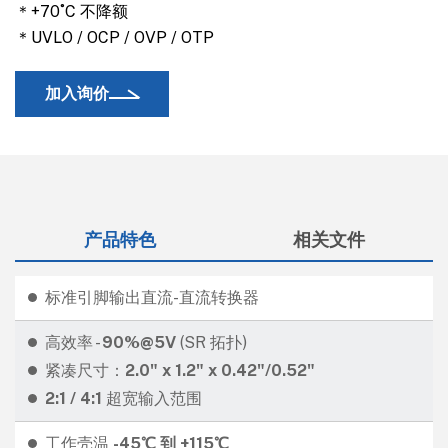
＊+70˚C 不降额
＊UVLO / OCP / OVP / OTP
加入询价
产品特色
相关文件
标准引脚输出直流-直流转换器
高效率 -
90
%@5V
(SR 拓扑)
紧凑尺寸：
2.0" x 1.2" x 0.42"/0.52"
2:1 / 4:1
超宽输入范围
工作壳温
-45℃ 到 +115℃