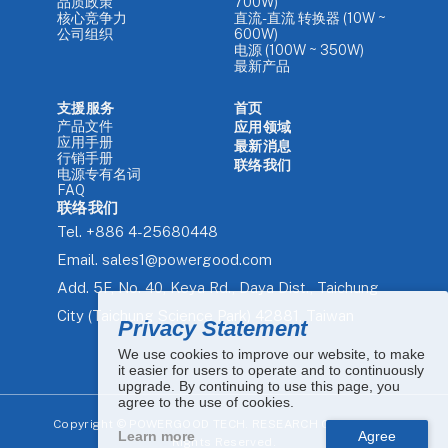
品质政策
700W)
核心竞争力
直流-直流 转换器 (10W ~
公司组织
600W)
电源 (100W ~ 350W)
最新产品
支援服务
首页
产品文件
应用领域
应用手册
最新消息
行销手册
联络我们
电源专有名词
FAQ
联络我们
Tel.
+886 4-25680448
Email.
sales1@powergood.com
Add.
5F, No. 40, Keya Rd., Daya Dist., Taichung
City (Taichung Science Park) 42881, Taiwan
Privacy Statement
We use cookies to improve our website, to make
it easier for users to operate and to continuously
upgrade. By continuing to use this page, you
agree to the use of cookies.
Copyright ©
POWERGOOD TECH. RESEARCH CO., LTD. All
Learn more
Rights Reserved.