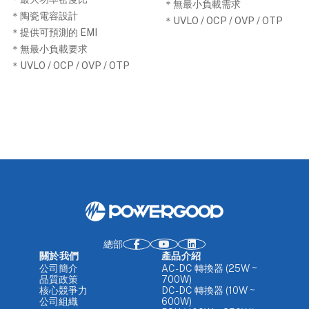
＊無最小負載需求
＊陶瓷電容設計
＊UVLO / OCP / OVP / OTP
＊提供可預測的 EMI
＊無最小負載要求
＊UVLO / OCP / OVP / OTP
總部
關於我們
產品介紹
公司簡介
AC-DC 轉換器 (25W ~
品質政策
700W)
核心競爭力
DC-DC 轉換器 (10W ~
公司組織
600W)