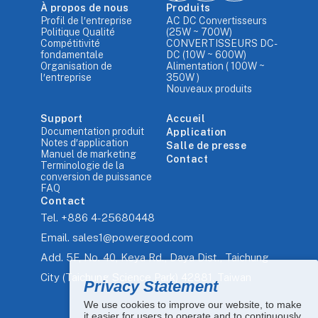
À propos de nous
Produits
Profil de l′entreprise
AC DC Convertisseurs
Politique Qualité
(25W ~ 700W)
Compétitivité
CONVERTISSEURS DC-
fondamentale
DC (10W ~ 600W)
Organisation de
Alimentation ( 100W ~
l′entreprise
350W )
Nouveaux produits
Support
Accueil
Documentation produit
Application
Notes d′application
Salle de presse
Manuel de marketing
Contact
Terminologie de la
conversion de puissance
FAQ
Contact
Tel.
+886 4-25680448
Email.
sales1@powergood.com
Add.
5F, No. 40, Keya Rd., Daya Dist., Taichung
City (Taichung Science Park) 42881, Taiwan
Privacy Statement
We use cookies to improve our website, to make
it easier for users to operate and to continuously