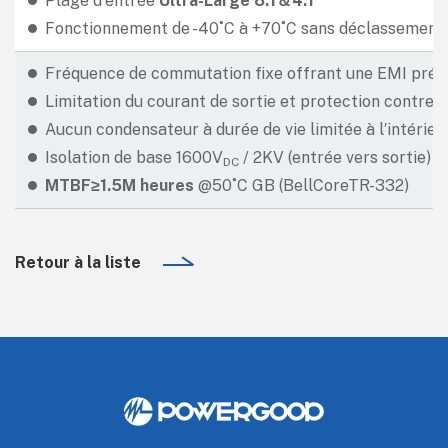
Plage d′entrée
Ultra-Large 8:1＆4:1
Fonctionnement de -40˚C à +70˚C sans déclassement
Fréquence de commutation fixe offrant une EMI prévi
Limitation du courant de sortie et protection contre l
Aucun condensateur à durée de vie limitée à l′intérieu
Isolation de base 1600V
/ 2KV (entrée vers sortie)
DC
MTBF≥
1.5M
heures
@50˚C GB (BellCoreTR-332)
Retour à la liste