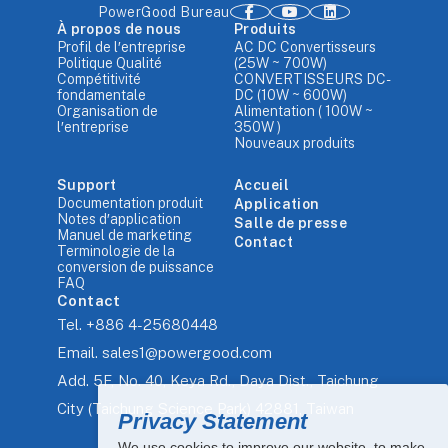
PowerGood Bureau
À propos de nous
Produits
Profil de l′entreprise
AC DC Convertisseurs
Politique Qualité
(25W ~ 700W)
Compétitivité
CONVERTISSEURS DC-
fondamentale
DC (10W ~ 600W)
Organisation de
Alimentation ( 100W ~
l′entreprise
350W )
Nouveaux produits
Support
Accueil
Documentation produit
Application
Notes d′application
Salle de presse
Manuel de marketing
Contact
Terminologie de la
conversion de puissance
FAQ
Contact
Tel.
+886 4-25680448
Email.
sales1@powergood.com
Add.
5F, No. 40, Keya Rd., Daya Dist., Taichung
City (Taichung Science Park) 42881, Taiwan
Privacy Statement
We use cookies to improve our website, to make