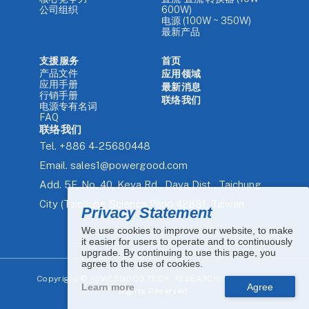
公司组织
600W)
电源 (100W ~ 350W)
最新产品
支援服务
首页
产品文件
应用领域
应用手册
最新消息
行销手册
联络我们
电源专有名词
FAQ
联络我们
Tel.
+886 4-25680448
Email.
sales1@powergood.com
Add.
5F, No. 40, Keya Rd., Daya Dist., Taichung
City (Taichung Science Park) 42881, Taiwan
Privacy Statement
We use cookies to improve our website, to make
it easier for users to operate and to continuously
upgrade. By continuing to use this page, you
agree to the use of cookies.
Copyright ©
POWERGOOD TECH. RESEARCH CO., LTD. All
Learn more
Rights Reserved.