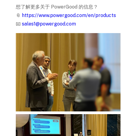
想了解更多关于 PowerGood 的信息？
📎
https://www.powergood.com/en/products
📧
sales1@powergood.com