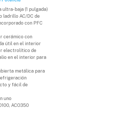
a ultra-baja (1 pulgada)
o ladrillo AC/DC de
corporado con PFC
r cerámico con
a útil en el interior
 electrolítico de
lio en el interior para
ubierta metálica para
refrigeración
o y fácil de
en uno
CO100, ACO350