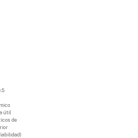
0.5
ámico
 útil
ticos de
rior
iabilidad)