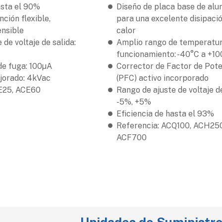
asta el 90%
Diseño de placa base de alu
ción flexible,
para una excelente disipaci
ensible
calor
 de voltaje de salida:
Amplio rango de temperatu
funcionamiento: -40°C a +1
de fuga: 100µA
Corrector de Factor de Pot
jorado: 4kVac
(PFC) activo incorporado
E25, ACE60
Rango de ajuste de voltaje de
-5%, +5%
Eficiencia de hasta el 93%
Referencia: ACQ100, ACH25
ACF700
Unidades de Suministro