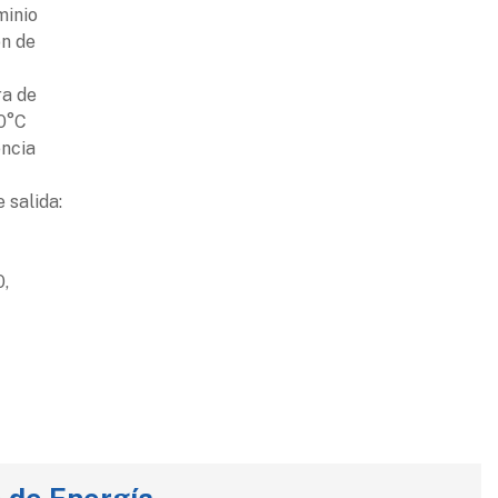
minio
ón de
ra de
00°C
encia
 salida:
0,
 de Energía