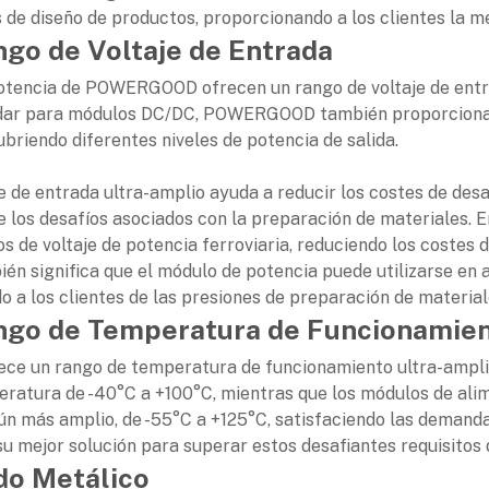
os de diseño de productos, proporcionando a los clientes la 
go de Voltaje de Entrada
otencia de POWERGOOD ofrecen un rango de voltaje de entra
dar para módulos DC/DC, POWERGOOD también proporciona ran
ubriendo diferentes niveles de potencia de salida.
je de entrada ultra-amplio ayuda a reducir los costes de desa
e los desafíos asociados con la preparación de materiales. E
os de voltaje de potencia ferroviaria, reduciendo los costes 
ién significa que el módulo de potencia puede utilizarse en ap
do a los clientes de las presiones de preparación de material
ngo de Temperatura de Funcionamie
 un rango de temperatura de funcionamiento ultra-amplio
eratura de -40°C a +100°C, mientras que los módulos de al
n más amplio, de -55°C a +125°C, satisfaciendo las demand
mejor solución para superar estos desafiantes requisitos 
do Metálico