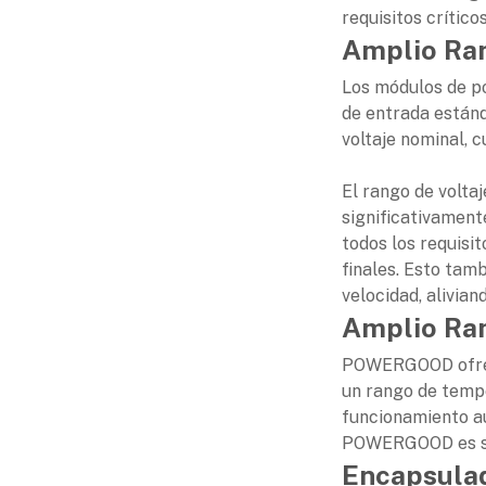
requisitos crític
Amplio Ran
Los módulos de p
de entrada están
voltaje nominal, c
El rango de volta
significativament
todos los requisit
finales. Esto tamb
velocidad, alivian
Amplio Ra
POWERGOOD ofrece
un rango de temp
funcionamiento aú
POWERGOOD es su 
Encapsula