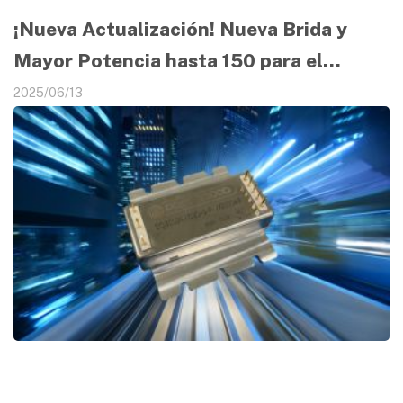
¡Nueva Actualización! Nueva Brida y
Mayor Potencia hasta 150 para el
Convertidor DC/DC de Cuarto de
2025/06/13
Ladrillo SQBS