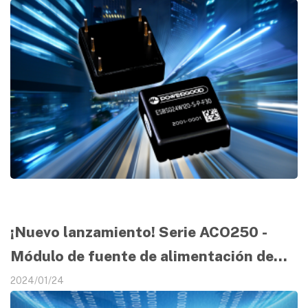
¡Nuevo lanzamiento! Serie ACO250 -
Módulo de fuente de alimentación de
350W CA CC
2024/01/24