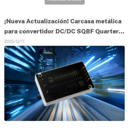
¡Nueva Actualización! Carcasa metálica
para convertidor DC/DC SQBF Quarter
Brick de 300W
2025/12/11