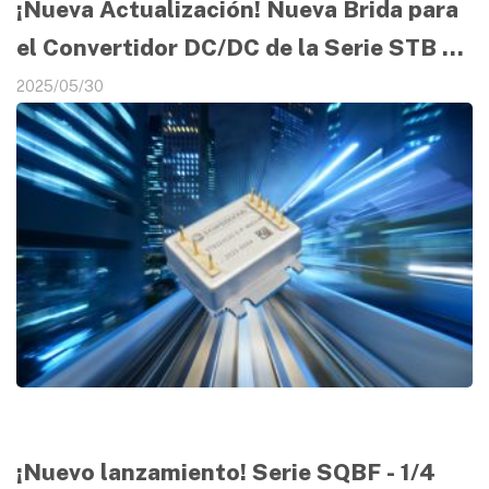
¡Nueva Actualización! Nueva Brida para
el Convertidor DC/DC de la Serie STB de
50W con formato 1/16 Brick
2025/05/30
¡Nuevo lanzamiento! Serie SQBF - 1/4