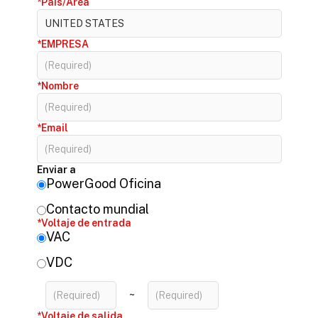
*País/Área
*EMPRESA
*Nombre
*Email
Enviar a
PowerGood Oficina
Contacto mundial
*Voltaje de entrada
VAC
VDC
~
*Voltaje de salida