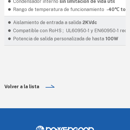
Condensador interno
sin limitación de vida útil
Rango de temperatura de funcionamiento
-40℃ to 
Aislamiento de entrada a salida
2KVdc
Compatible con RoHS ; UL60950-1 y EN60950-1 recon
Potencia de salida personalizada de hasta
100W
Volver a la lista