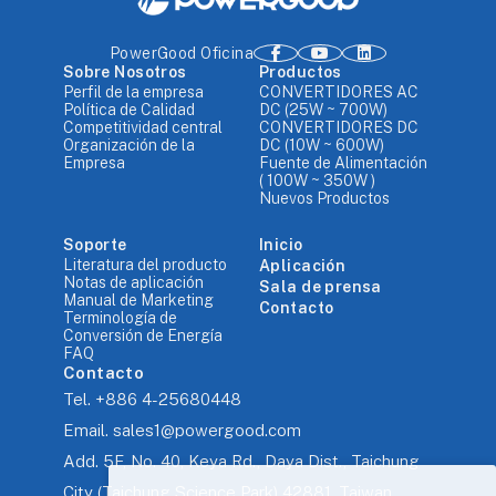
PowerGood Oficina
Sobre Nosotros
Productos
Perfil de la empresa
CONVERTIDORES AC
Política de Calidad
DC (25W ~ 700W)
Competitividad central
CONVERTIDORES DC
Organización de la
DC (10W ~ 600W)
Empresa
Fuente de Alimentación
( 100W ~ 350W )
Nuevos Productos
Soporte
Inicio
Literatura del producto
Aplicación
Notas de aplicación
Sala de prensa
Manual de Marketing
Contacto
Terminología de
Conversión de Energía
FAQ
Contacto
Tel.
+886 4-25680448
Email.
sales1@powergood.com
Add.
5F, No. 40, Keya Rd., Daya Dist., Taichung
City (Taichung Science Park) 42881, Taiwan