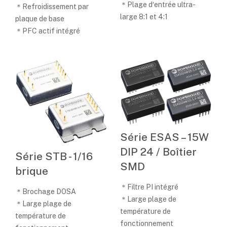
＊Plage d′entrée ultra-
＊Refroidissement par
large 8:1 et 4:1
plaque de base
＊PFC actif intégré
Série ESAS – 15W
DIP 24 / Boîtier
Série STB - 1/16
SMD
brique
＊Filtre PI intégré
＊Brochage DOSA
＊Large plage de
＊Large plage de
température de
température de
fonctionnement