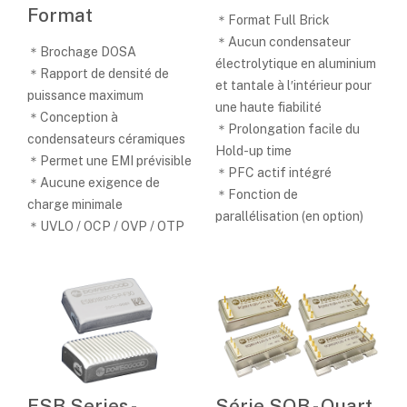
Format
＊Format Full Brick
＊Aucun condensateur
＊Brochage DOSA
électrolytique en aluminium
＊Rapport de densité de
et tantale à l′intérieur pour
puissance maximum
une haute fiabilité
＊Conception à
＊Prolongation facile du
condensateurs céramiques
Hold-up time
＊Permet une EMI prévisible
＊PFC actif intégré
＊Aucune exigence de
＊Fonction de
charge minimale
parallélisation (en option)
＊UVLO / OCP / OVP / OTP
ESB Series -
Série SQB - Quart