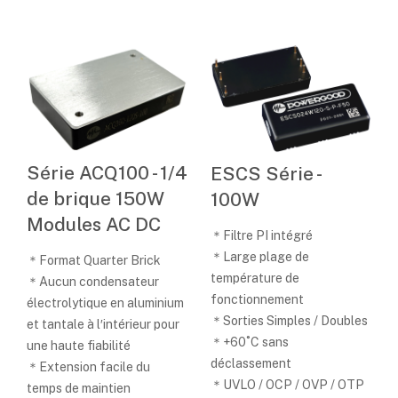
Série ACQ100 - 1/4
ESCS Série -
de brique 150W
100W
Modules AC DC
＊Filtre PI intégré
＊Large plage de
＊Format Quarter Brick
température de
＊Aucun condensateur
fonctionnement
électrolytique en aluminium
＊Sorties Simples / Doubles
et tantale à l′intérieur pour
＊+60˚C sans
une haute fiabilité
déclassement
＊Extension facile du
＊UVLO / OCP / OVP / OTP
temps de maintien