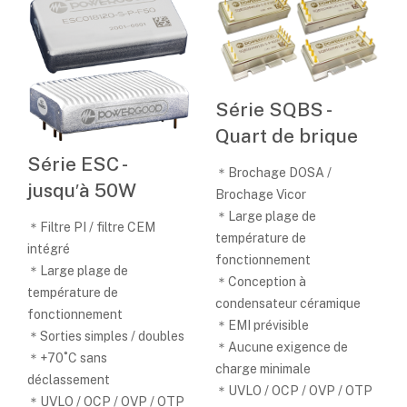
Série SQBS -
Quart de brique
Série ESC -
＊Brochage DOSA /
jusqu′à 50W
Brochage Vicor
＊Large plage de
＊Filtre PI / filtre CEM
température de
intégré
fonctionnement
＊Large plage de
＊Conception à
température de
condensateur céramique
fonctionnement
＊EMI prévisible
＊Sorties simples / doubles
＊Aucune exigence de
＊+70˚C sans
charge minimale
déclassement
＊UVLO / OCP / OVP / OTP
＊UVLO / OCP / OVP / OTP