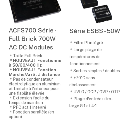
ACFS700 Série -
Série ESBS - 50W
Full Brick 700W
＊Filtre PI intégré
AC DC Modules
＊Large plage de
＊Taille Full Brick
températures de
＊NOUVEAU !! Fonctionne
fonctionnement
à 50/60/400 Hz
＊NOUVEAU !! Fonction
＊Sorties simples / doubles
Marche/Arrêt à distance
＊+70˚C sans
＊Pas de condensateur
électrolytique en aluminium
déclassement
et tantale à l′intérieur pour
＊UVLO / OCP / OVP / OTP
une fiabilité élevée
＊Extension facile du
＊Plage d′entrée ultra-
temps de maintien
large 8:1 et 4:1
＊PFC actif intégré
＊Fonction parallèle (en
option)