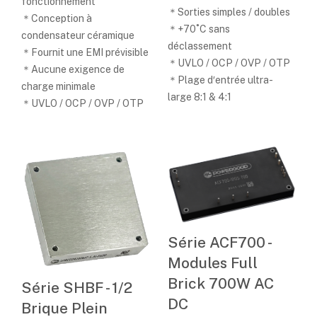
fonctionnement
＊Sorties simples / doubles
＊Conception à
＊+70˚C sans
condensateur céramique
déclassement
＊Fournit une EMI prévisible
＊UVLO / OCP / OVP / OTP
＊Aucune exigence de
＊Plage d′entrée ultra-
charge minimale
large 8:1 & 4:1
＊UVLO / OCP / OVP / OTP
Série ACF700 -
Modules Full
Brick 700W AC
Série SHBF - 1/2
DC
Brique Plein