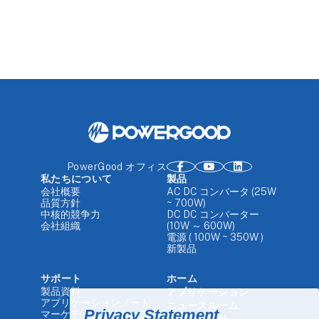
PowerGood オフィス
私たちについて
製品
会社概要
AC DC コンバータ (25W
品質方針
~ 700W)
中核的競争力
DC DC コンバーター
会社組織
(10W ～ 600W)
電源 ( 100W ~ 350W )
新製品
サポート
ホーム
製品資料
アプリケーション
アプリケーションノート
ニュースルーム
Privacy Statement
マーケティングマニュア