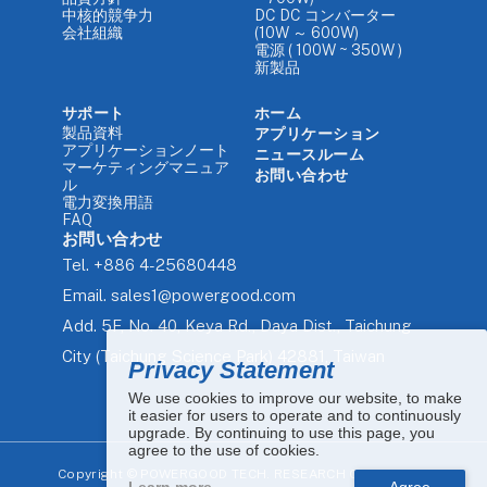
中核的競争力
DC DC コンバーター
会社組織
(10W ～ 600W)
電源 ( 100W ~ 350W )
新製品
サポート
ホーム
製品資料
アプリケーション
アプリケーションノート
ニュースルーム
マーケティングマニュア
お問い合わせ
ル
電力変換用語
FAQ
お問い合わせ
Tel.
+886 4-25680448
Email.
sales1@powergood.com
Add.
5F, No. 40, Keya Rd., Daya Dist., Taichung
City (Taichung Science Park) 42881, Taiwan
Privacy Statement
We use cookies to improve our website, to make
it easier for users to operate and to continuously
upgrade. By continuing to use this page, you
agree to the use of cookies.
Copyright ©
POWERGOOD TECH. RESEARCH CO., LTD. All
Learn more