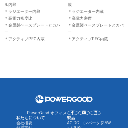
ル内蔵
載
＊ラジエーター内蔵
＊ラジエーター内蔵
＊高電力密度比
＊高電力密度
＊金属製ベースプレートとカバ
＊金属製ベースプレートとカバ
ー
ー
＊アクティブPFC内蔵
＊アクティブPFC内蔵
PowerGood オフィス
私たちについて
製品
会社概要
AC DC コンバータ (25W
品質方針
~ 700W)