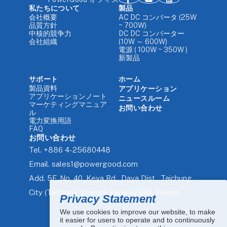
私たちについて
製品
会社概要
AC DC コンバータ (25W
品質方針
~ 700W)
中核的競争力
DC DC コンバーター
会社組織
(10W ～ 600W)
電源 ( 100W ~ 350W )
新製品
サポート
ホーム
製品資料
アプリケーション
アプリケーションノート
ニュースルーム
マーケティングマニュア
お問い合わせ
ル
電力変換用語
FAQ
お問い合わせ
Tel.
+886 4-25680448
Email.
sales1@powergood.com
Add.
5F, No. 40, Keya Rd., Daya Dist., Taichung
City (Taichung Science Park) 42881, Taiwan
Privacy Statement
We use cookies to improve our website, to make
it easier for users to operate and to continuously