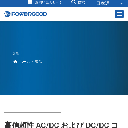
お問い合わせ(0)
検索
製品
ホーム
製品
高信頼性 AC/DC および DC/DC コ