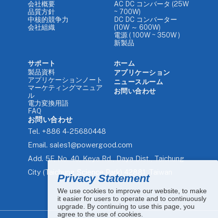
会社概要
AC DC コンバータ (25W
品質方針
~ 700W)
中核的競争力
DC DC コンバーター
会社組織
(10W ～ 600W)
電源 ( 100W ~ 350W )
新製品
サポート
ホーム
製品資料
アプリケーション
アプリケーションノート
ニュースルーム
マーケティングマニュア
お問い合わせ
ル
電力変換用語
FAQ
お問い合わせ
Tel.
+886 4-25680448
Email.
sales1@powergood.com
Add.
5F, No. 40, Keya Rd., Daya Dist., Taichung
City (Taichung Science Park) 42881, Taiwan
Privacy Statement
We use cookies to improve our website, to make
it easier for users to operate and to continuously
upgrade. By continuing to use this page, you
agree to the use of cookies.