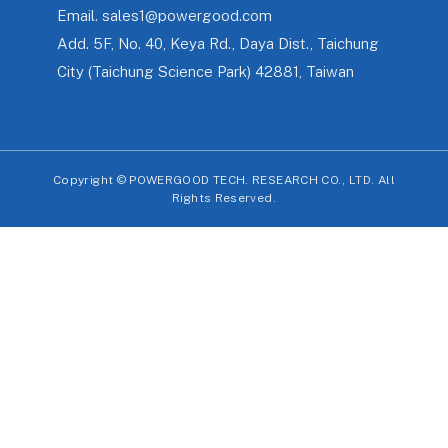
Email.
sales1@powergood.com
Add.
5F, No. 40, Keya Rd., Daya Dist., Taichung
City (Taichung Science Park) 42881, Taiwan
Copyright ©
POWERGOOD TECH. RESEARCH CO., LTD. All
Rights Reserved.