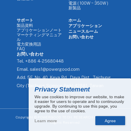
電源 ( 100W ~ 350W )
新製品
サポート
ホーム
製品資料
アプリケーション
アプリケーションノート
ニュースルーム
マーケティングマニュア
お問い合わせ
ル
電力変換用語
FAQ
お問い合わせ
Tel.
+886 4-25680448
Email.
sales1@powergood.com
Add.
5F, No. 40, Keya Rd., Daya Dist., Taichung
City (Taichung Science Park) 42881, Taiwan
Privacy Statement
We use cookies to improve our website, to make
it easier for users to operate and to continuously
upgrade. By continuing to use this page, you
agree to the use of cookies.
Copyright ©
POWERGOOD TECH. RESEARCH CO., LTD. All
Learn more
Rights Reserved.