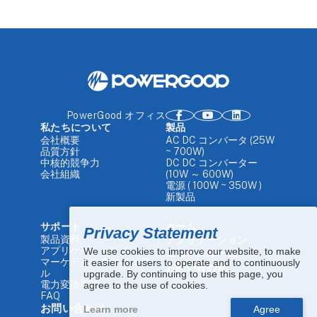
PowerGood オフィス
私たちについて
製品
会社概要
AC DC コンバータ (25W
品質方針
~ 700W)
中核的競争力
DC DC コンバーター
会社組織
(10W ～ 600W)
電源 ( 100W ~ 350W )
新製品
サポート
ホーム
Privacy Statement
製品資料
アプリケーション
アプリケーションノート
We use cookies to improve our website, to make
ニュースルーム
マーケティングマニュア
it easier for users to operate and to continuously
お問い合わせ
ル
upgrade. By continuing to use this page, you
電力変換用語
agree to the use of cookies.
FAQ
お問い合わせ
Learn more